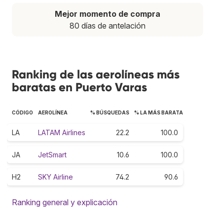
Mejor momento de compra
80 días de antelación
Ranking de las aerolíneas más
baratas en Puerto Varas
CÓDIGO
AEROLÍNEA
% BÚSQUEDAS
% LA MÁS BARATA
LA
LATAM Airlines
22.2
100.0
JA
JetSmart
10.6
100.0
H2
SKY Airline
74.2
90.6
Ranking general y explicación