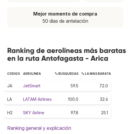
Mejor momento de compra
50 días de antelación
Ranking de aerolíneas más baratas
en la ruta Antofagasta - Arica
CÓDIGO
AEROLÍNEA
% BÚSQUEDAS
% LA MÁS BARATA
JA
JetSmart
59.5
72.0
LA
LATAM Airlines
100.0
32.6
H2
SKY Airline
97.8
25.1
Ranking general y explicación