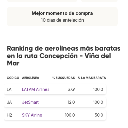
Mejor momento de compra
10 días de antelación
Ranking de aerolíneas más baratas
en la ruta Concepción - Viña del
Mar
CÓDIGO
AEROLÍNEA
% BÚSQUEDAS
% LA MÁS BARATA
LA
LATAM Airlines
37.9
100.0
JA
JetSmart
12.0
100.0
H2
SKY Airline
100.0
50.0