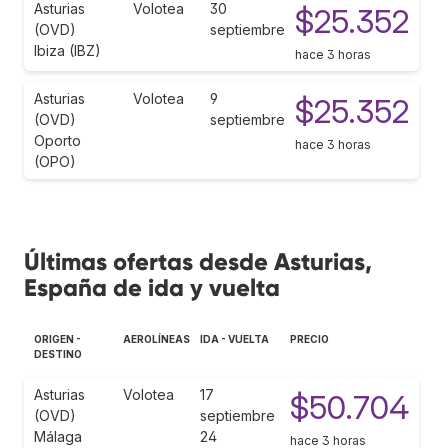
Asturias
Volotea
30
$25.352
(OVD)
septiembre
Ibiza (IBZ)
hace 3 horas
Asturias
Volotea
9
$25.352
(OVD)
septiembre
Oporto
hace 3 horas
(OPO)
Últimas ofertas desde Asturias,
España de ida y vuelta
ORIGEN -
AEROLÍNEAS
IDA - VUELTA
PRECIO
DESTINO
Asturias
Volotea
17
$50.704
(OVD)
septiembre
Málaga
24
hace 3 horas