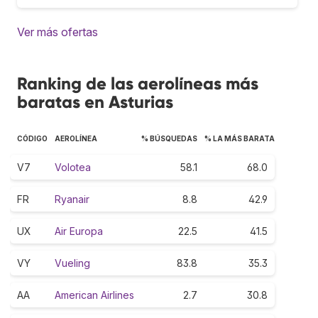
Ver más ofertas
Ranking de las aerolíneas más
baratas en Asturias
CÓDIGO
AEROLÍNEA
% BÚSQUEDAS
% LA MÁS BARATA
V7
Volotea
58.1
68.0
FR
Ryanair
8.8
42.9
UX
Air Europa
22.5
41.5
VY
Vueling
83.8
35.3
AA
American Airlines
2.7
30.8