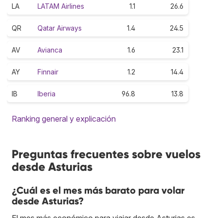
LA
LATAM Airlines
1.1
26.6
QR
Qatar Airways
1.4
24.5
AV
Avianca
1.6
23.1
AY
Finnair
1.2
14.4
IB
Iberia
96.8
13.8
Ranking general y explicación
Preguntas frecuentes sobre vuelos
desde Asturias
¿Cuál es el mes más barato para volar
desde Asturias?
El mes más económico para viajar desde Asturias es