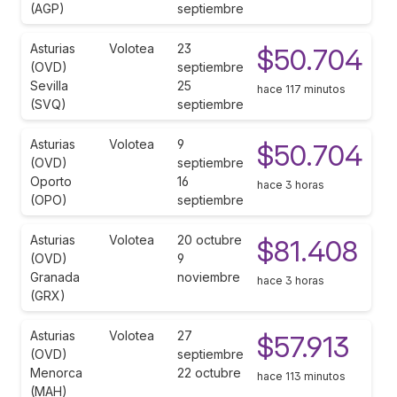
(AGP)
septiembre
Asturias
Volotea
23
$50.704
(OVD)
septiembre
Sevilla
25
hace 117 minutos
(SVQ)
septiembre
Asturias
Volotea
9
$50.704
(OVD)
septiembre
Oporto
16
hace 3 horas
(OPO)
septiembre
Asturias
Volotea
20 octubre
$81.408
(OVD)
9
Granada
noviembre
hace 3 horas
(GRX)
Asturias
Volotea
27
$57.913
(OVD)
septiembre
Menorca
22 octubre
hace 113 minutos
(MAH)