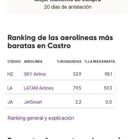
20 días de antelación
Ranking de las aerolíneas más
baratas en Castro
CÓDIGO
AEROLÍNEA
% BÚSQUEDAS
% LA MÁS BARATA
H2
SKY Airline
53.9
98.1
LA
LATAM Airlines
79.5
59.3
JA
JetSmart
2.2
0.0
Ranking general y explicación