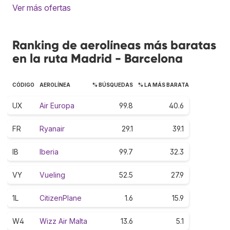
Ver más ofertas
Ranking de aerolíneas más baratas
en la ruta Madrid - Barcelona
CÓDIGO
AEROLÍNEA
% BÚSQUEDAS
% LA MÁS BARATA
UX
Air Europa
99.8
40.6
FR
Ryanair
29.1
39.1
IB
Iberia
99.7
32.3
VY
Vueling
52.5
27.9
1L
CitizenPlane
1.6
15.9
W4
Wizz Air Malta
13.6
5.1