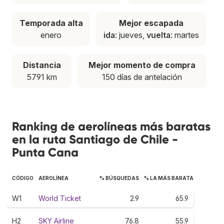
Temporada alta
Mejor escapada
enero
ida
: jueves,
vuelta
: martes
Distancia
Mejor momento de compra
5791 km
150 días de antelación
Ranking de aerolíneas más baratas
en la ruta Santiago de Chile -
Punta Cana
CÓDIGO
AEROLÍNEA
% BÚSQUEDAS
% LA MÁS BARATA
W1
World Ticket
2.9
65.9
H2
SKY Airline
76.8
55.9