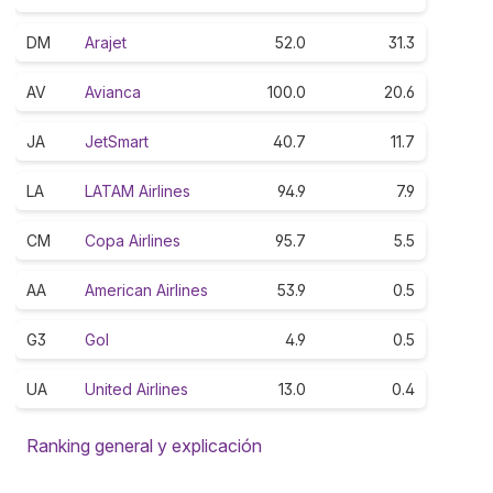
DM
Arajet
52.0
31.3
AV
Avianca
100.0
20.6
JA
JetSmart
40.7
11.7
LA
LATAM Airlines
94.9
7.9
CM
Copa Airlines
95.7
5.5
AA
American Airlines
53.9
0.5
G3
Gol
4.9
0.5
UA
United Airlines
13.0
0.4
Ranking general y explicación