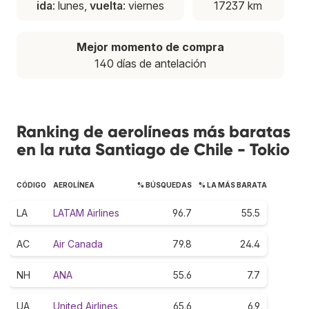
ida
: lunes,
vuelta
: viernes
17237 km
Mejor momento de compra
140 días de antelación
Ranking de aerolíneas más baratas
en la ruta Santiago de Chile - Tokio
CÓDIGO
AEROLÍNEA
% BÚSQUEDAS
% LA MÁS BARATA
LA
LATAM Airlines
96.7
55.5
AC
Air Canada
79.8
24.4
NH
ANA
55.6
7.7
UA
United Airlines
65.6
6.9