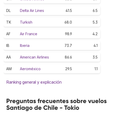
DL
Delta Air Lines
41.5
6.5
TK
Turkish
68.0
5.3
AF
Air France
98.9
4.2
IB
Iberia
73.7
4.1
AA
American Airlines
86.6
3.5
AM
Aeroméxico
29.5
1.1
Ranking general y explicación
Preguntas frecuentes sobre vuelos
Santiago de Chile - Tokio