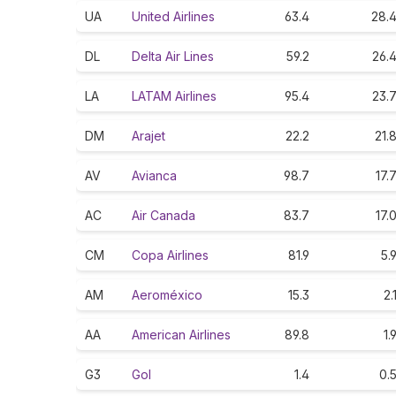
UA
United Airlines
63.4
28.
DL
Delta Air Lines
59.2
26.
LA
LATAM Airlines
95.4
23.
DM
Arajet
22.2
21.
AV
Avianca
98.7
17.
AC
Air Canada
83.7
17.
CM
Copa Airlines
81.9
5.
AM
Aeroméxico
15.3
2.
AA
American Airlines
89.8
1.
G3
Gol
1.4
0.