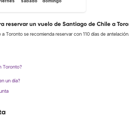
viernes
sábado
domingo
a reservar un vuelo de Santiago de Chile a Tor
e a Toronto se recomienda reservar con 110 días de antelación
en Toronto?
en un día?
gunta
ta