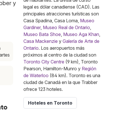
de habitantes. La divisa de curso
abber y
legal es dólar canadiense (CAD). Las
principales atracciones turísticas son
Casa Spadina, Casa Loma,
Museo
Gardiner
,
Museo Real de Ontario
,
Museo Bata Shoe
,
Museo Aga Khan
,
Casa Mackenzie
y
Galería de Arte de
a
Ontario
. Los aeropuertos más
artes
próximos al centro de la ciudad son
Toronto City Centre
(9 km), Toronto
Pearson, Hamilton-Munro y
Región
de Waterloo
(84 km). Toronto es una
ciudad de Canadá en la que Trabber
ofrece 123 hoteles.
Hoteles en Toronto
nto