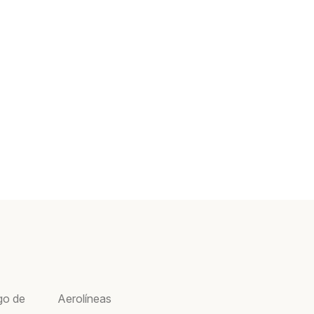
go de
Aerolíneas