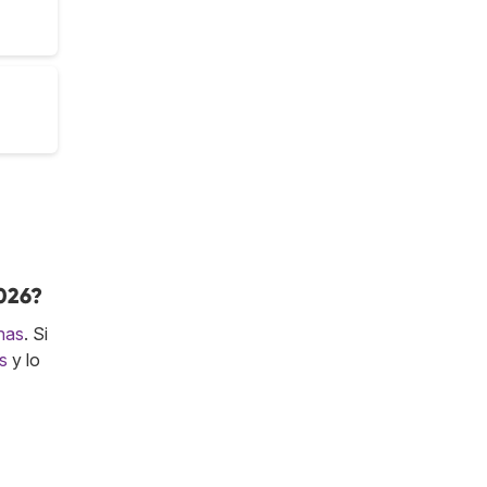
026?
nas
. Si
s
y lo