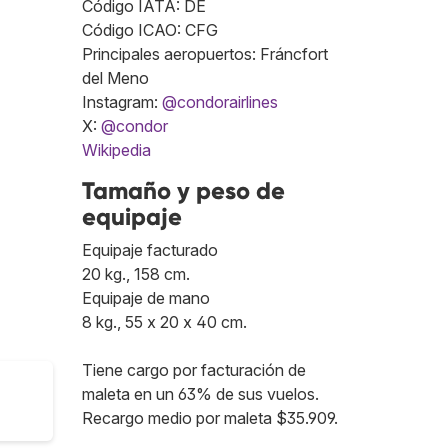
Código IATA: DE
Código ICAO: CFG
Principales aeropuertos: Fráncfort
del Meno
Instagram:
@condorairlines
X:
@condor
Wikipedia
Tamaño y peso de
equipaje
Equipaje facturado
20 kg., 158 cm.
Equipaje de mano
8 kg., 55 x 20 x 40 cm.
Tiene cargo por facturación de
maleta en un 63% de sus vuelos.
Recargo medio por maleta $35.909.