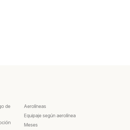
go de
Aerolíneas
Equipaje según aerolínea
pción
Meses