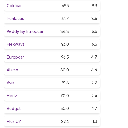
Goldcar
69.5
9.3
Puntacar.
41.7
8.6
Keddy By Europcar
84.8
6.6
Flexways
43.0
6.5
Europcar
96.5
4.7
Alamo
80.0
4.4
Avis
91.8
2.7
Hertz
70.0
2.4
Budget
50.0
1.7
Plus UY
27.4
1.3