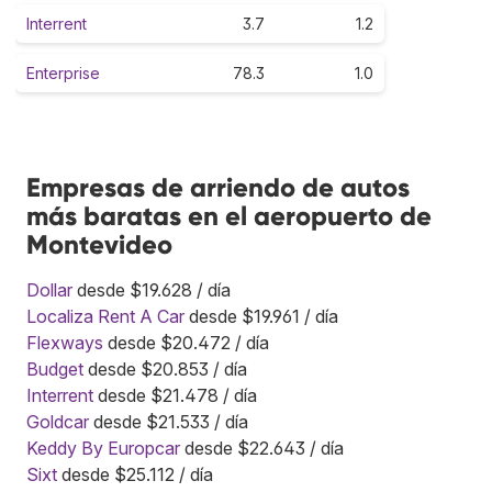
Interrent
3.7
1.2
Enterprise
78.3
1.0
Empresas de arriendo de autos
más baratas en el aeropuerto de
Montevideo
Dollar
desde $19.628 / día
Localiza Rent A Car
desde $19.961 / día
Flexways
desde $20.472 / día
Budget
desde $20.853 / día
Interrent
desde $21.478 / día
Goldcar
desde $21.533 / día
Keddy By Europcar
desde $22.643 / día
Sixt
desde $25.112 / día