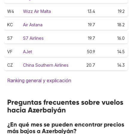
W4
Wizz Air Malta
13.4
19.2
KC
Air Astana
19.7
18.2
S7
S7 Airlines
19.7
16.0
VF
AJet
50.9
14.5
CZ
China Southern Airlines
20.7
14.3
Ranking general y explicación
Preguntas frecuentes sobre vuelos
hacia Azerbaiyán
¿En qué mes se pueden encontrar precios
más bajos a Azerbaiyán?