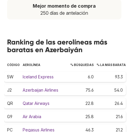
Mejor momento de compra
250 días de antelación
Ranking de las aerolíneas más
baratas en Azerbaiyán
CÓDIGO
AEROLÍNEA
% BÚSQUEDAS
% LA MÁS BARATA
5W
Iceland Express
6.0
93.3
J2
Azerbaijan Airlines
75.6
54.0
QR
Qatar Airways
22.8
26.4
G9
Air Arabia
25.8
21.6
PC
Pegasus Airlines
46.3
21.2