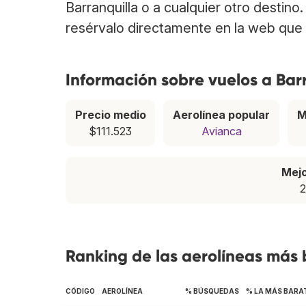
Barranquilla o a cualquier otro destino
resérvalo directamente en la web que 
Información sobre vuelos a Bar
Precio medio
Aerolínea popular
M
$111.523
Avianca
Mej
2
Ranking de las aerolíneas más 
CÓDIGO
AEROLÍNEA
% BÚSQUEDAS
% LA MÁS BARA