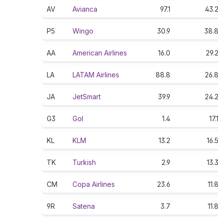
AV
Avianca
97.1
43.
P5
Wingo
30.9
38.
AA
American Airlines
16.0
29.
LA
LATAM Airlines
88.8
26.
JA
JetSmart
39.9
24.
G3
Gol
1.4
17.
KL
KLM
13.2
16.
TK
Turkish
2.9
13.
CM
Copa Airlines
23.6
11.
9R
Satena
3.7
11.