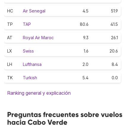
HC
Air Senegal
4.5
51.9
TP
TAP
80.6
41.5
AT
Royal Air Maroc
9.3
26.1
LX
Swiss
1.6
20.6
LH
Lufthansa
2.0
8.4
TK
Turkish
5.4
0.0
Ranking general y explicación
Preguntas frecuentes sobre vuelos
hacia Cabo Verde