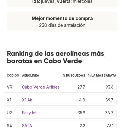
ida
: jueves,
vuelta
: miércoles
Mejor momento de compra
230 días de antelación
Ranking de las aerolíneas más
baratas en Cabo Verde
CÓDIGO
AEROLÍNEA
% BÚSQUEDAS
% LA MÁS BARATA
VR
Cabo Verde Airlines
27.7
93.6
X1
X1 Air
4.8
89.7
U2
EasyJet
35.9
78.7
S4
SATA
2.2
73.1