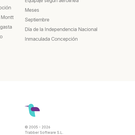
Equipaje según aerolínea
pción
Meses
 Montt
Septiembre
agasta
Día de la Independencia Nacional
co
Inmaculada Concepción
© 2005 - 2026
Trabber Software S.L.