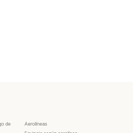
go de
Aerolíneas