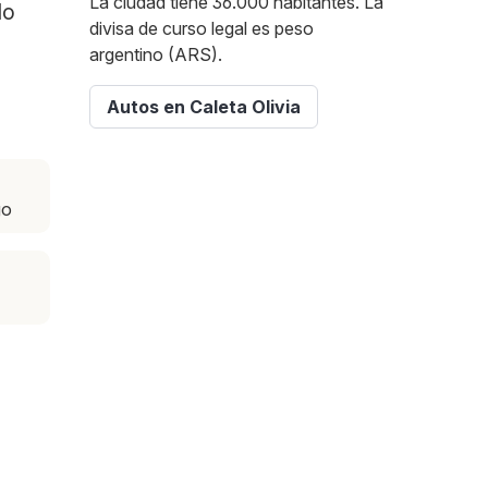
La ciudad tiene 36.000 habitantes. La
lo
divisa de curso legal es peso
argentino (ARS).
Autos en Caleta Olivia
go