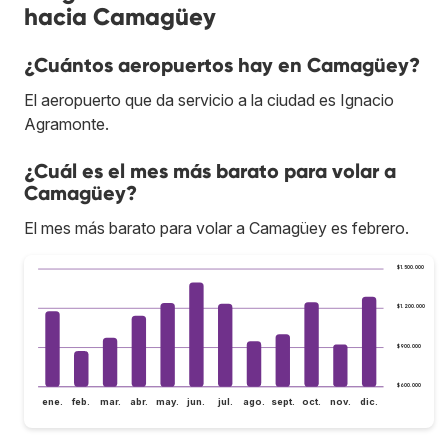
hacia Camagüey
¿Cuántos aeropuertos hay en Camagüey?
El aeropuerto que da servicio a la ciudad es Ignacio
Agramonte.
¿Cuál es el mes más barato para volar a
Camagüey?
El mes más barato para volar a Camagüey es febrero.
$1.500.000
$1.200.000
$900.000
$600.000
ene.
feb.
mar.
abr.
may.
jun.
jul.
ago.
sept.
oct.
nov.
dic.