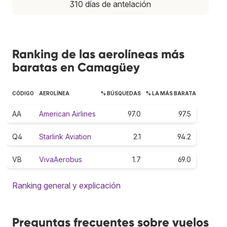
310 días de antelación
Ranking de las aerolíneas más
baratas en Camagüey
CÓDIGO
AEROLÍNEA
% BÚSQUEDAS
% LA MÁS BARATA
AA
American Airlines
97.0
97.5
Q4
Starlink Aviation
2.1
94.2
VB
VivaAerobus
1.7
69.0
Ranking general y explicación
Preguntas frecuentes sobre vuelos