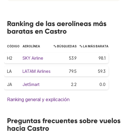
Ranking de las aerolíneas más
baratas en Castro
CÓDIGO
AEROLÍNEA
% BÚSQUEDAS
% LA MÁS BARATA
H2
SKY Airline
53.9
98.1
LA
LATAM Airlines
79.5
59.3
JA
JetSmart
2.2
0.0
Ranking general y explicación
Preguntas frecuentes sobre vuelos
hacia Castro