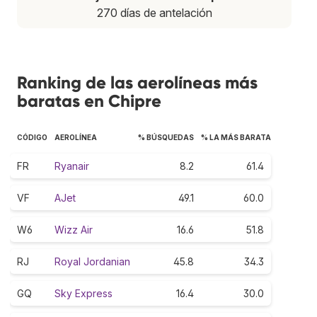
270 días de antelación
Ranking de las aerolíneas más
baratas en Chipre
CÓDIGO
AEROLÍNEA
% BÚSQUEDAS
% LA MÁS BARATA
FR
Ryanair
8.2
61.4
VF
AJet
49.1
60.0
W6
Wizz Air
16.6
51.8
RJ
Royal Jordanian
45.8
34.3
GQ
Sky Express
16.4
30.0