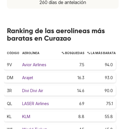
260 días de antelación
Ranking de las aerolíneas más
baratas en Curazao
CÓDIGO
AEROLÍNEA
% BÚSQUEDAS
% LA MÁS BARATA
9V
Avior Airlines
7.5
94.0
DM
Arajet
16.3
93.0
3R
Divi Divi Air
14.6
90.0
QL
LASER Airlines
6.9
75.1
KL
KLM
8.8
55.8