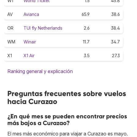
W1
World Ticket
1.5
45.8
AV
Avianca
65.9
38.6
OR
TUI fly Netherlands
2.6
38.4
WM
Winair
11.7
34.7
X1
X1 Air
3.5
27.3
Ranking general y explicación
Preguntas frecuentes sobre vuelos
hacia Curazao
¿En qué mes se pueden encontrar precios
más bajos a Curazao?
El mes más económico para viajar a Curazao es mayo.