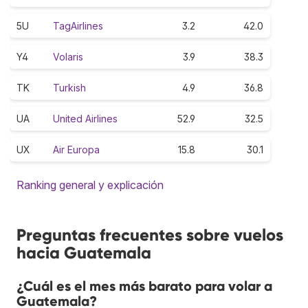
5U
TagAirlines
3.2
42.0
Y4
Volaris
3.9
38.3
TK
Turkish
4.9
36.8
UA
United Airlines
52.9
32.5
UX
Air Europa
15.8
30.1
Ranking general y explicación
Preguntas frecuentes sobre vuelos
hacia Guatemala
¿Cuál es el mes más barato para volar a
Guatemala?