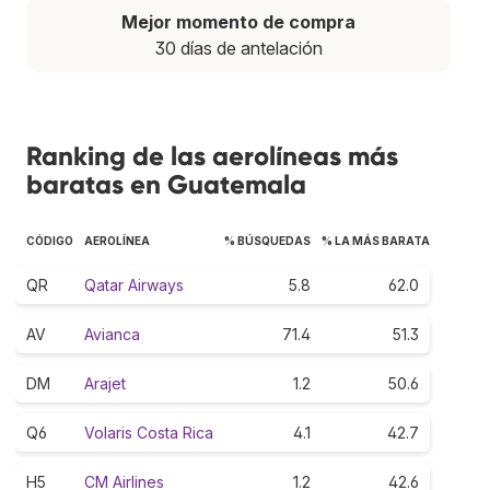
Mejor momento de compra
30 días de antelación
Ranking de las aerolíneas más
baratas en Guatemala
CÓDIGO
AEROLÍNEA
% BÚSQUEDAS
% LA MÁS BARATA
QR
Qatar Airways
5.8
62.0
AV
Avianca
71.4
51.3
DM
Arajet
1.2
50.6
Q6
Volaris Costa Rica
4.1
42.7
H5
CM Airlines
1.2
42.6