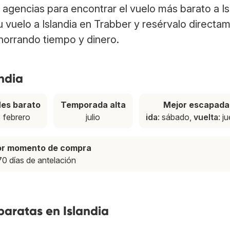
agencias para encontrar el vuelo más barato a Is
tu vuelo a Islandia en Trabber y resérvalo directa
ahorrando tiempo y dinero.
ndia
es barato
Temporada alta
Mejor escapada
febrero
julio
ida
: sábado,
vuelta
: j
or momento de compra
70 días de antelación
baratas en Islandia