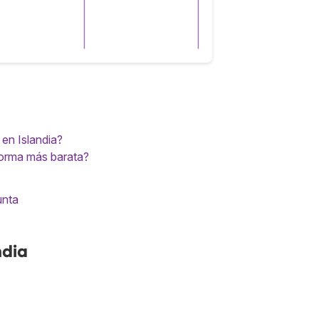
 en Islandia?
 forma más barata?
unta
ndia