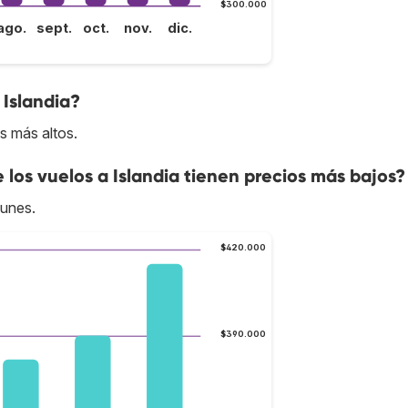
$300.000
ago.
sept.
oct.
nov.
dic.
 Islandia?
os más altos.
e los vuelos a Islandia tienen precios más bajos?
lunes.
$420.000
$390.000