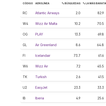
CÓDIGO
AEROLÍNEA
% BÚSQUEDAS
% LA MÁS BARAT
RC
Atlantic Airways
2.0
82.9
W4
Wizz Air Malta
10.2
70.5
OG
PLAY
13.3
69.8
GL
Air Greenland
8.6
64.8
FI
Icelandair
73.7
61.6
W6
Wizz Air
7.2
45.5
TK
Turkish
2.6
41.5
U2
EasyJet
23.3
33.3
IB
Iberia
4.9
25.6