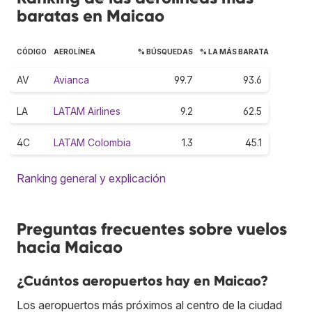
baratas en Maicao
CÓDIGO
AEROLÍNEA
% BÚSQUEDAS
% LA MÁS BARATA
AV
Avianca
99.7
93.6
LA
LATAM Airlines
9.2
62.5
4C
LATAM Colombia
1.3
45.1
Ranking general y explicación
Preguntas frecuentes sobre vuelos
hacia Maicao
¿Cuántos aeropuertos hay en Maicao?
Los aeropuertos más próximos al centro de la ciudad