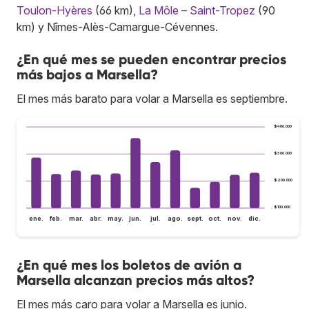
Toulon-Hyères
(66 km),
La Môle – Saint-Tropez
(90
km) y Nîmes-Alès-Camargue-Cévennes.
¿En qué mes se pueden encontrar precios
más bajos a Marsella?
El mes más barato para volar a Marsella es septiembre.
$400.000
$300.000
$200.000
$100.000
ene.
feb.
mar.
abr.
may.
jun.
jul.
ago.
sept.
oct.
nov.
dic.
¿En qué mes los boletos de avión a
Marsella alcanzan precios más altos?
El mes más caro para volar a Marsella es junio.