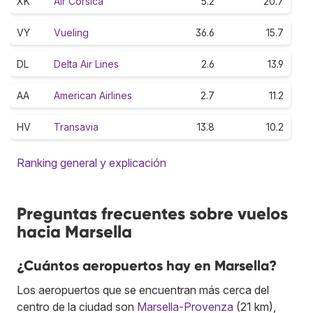
XK
Air Corsica
5.2
20.7
VY
Vueling
36.6
15.7
DL
Delta Air Lines
2.6
13.9
AA
American Airlines
2.7
11.2
HV
Transavia
13.8
10.2
Ranking general y explicación
Preguntas frecuentes sobre vuelos
hacia Marsella
¿Cuántos aeropuertos hay en Marsella?
Los aeropuertos que se encuentran más cerca del
centro de la ciudad son
Marsella-Provenza
(21 km),