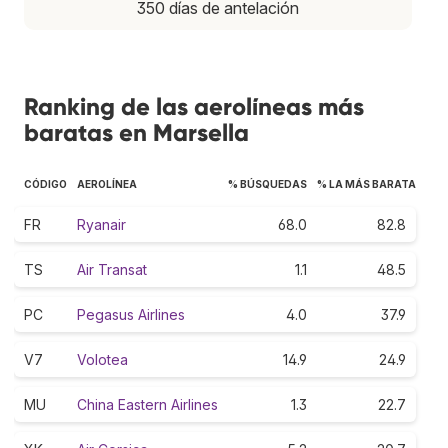
350 días de antelación
Ranking de las aerolíneas más
baratas en Marsella
CÓDIGO
AEROLÍNEA
% BÚSQUEDAS
% LA MÁS BARATA
FR
Ryanair
68.0
82.8
TS
Air Transat
1.1
48.5
PC
Pegasus Airlines
4.0
37.9
V7
Volotea
14.9
24.9
MU
China Eastern Airlines
1.3
22.7