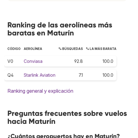
Ranking de las aerolíneas más
baratas en Maturín
CÓDIGO
AEROLÍNEA
% BÚSQUEDAS
% LA MÁS BARATA
V0
Conviasa
92.8
100.0
Q4
Starlink Aviation
7.1
100.0
Ranking general y explicación
Preguntas frecuentes sobre vuelos
hacia Maturín
¿Cuántos aeropuertos hay en Maturín?