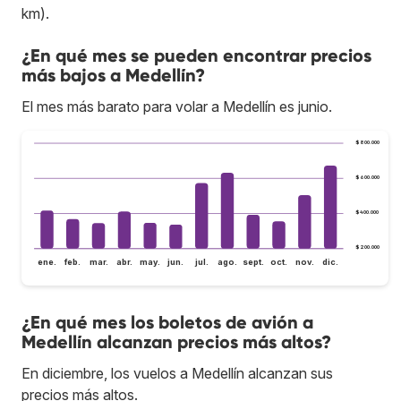
km).
¿En qué mes se pueden encontrar precios
más bajos a Medellín?
El mes más barato para volar a Medellín es junio.
$800.000
$600.000
$400.000
$200.000
ene.
feb.
mar.
abr.
may.
jun.
jul.
ago.
sept.
oct.
nov.
dic.
¿En qué mes los boletos de avión a
Medellín alcanzan precios más altos?
En diciembre, los vuelos a Medellín alcanzan sus
precios más altos.