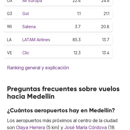
UX
Air Europa
22.4
24.6
G3
Gol
1.1
21.1
9R
Satena
3.7
20.8
LA
LATAM Airlines
85.3
13.7
VE
Clic
12.3
13.4
Ranking general y explicación
Preguntas frecuentes sobre vuelos
hacia Medellín
¿Cuántos aeropuertos hay en Medellín?
Los aeropuertos más próximos al centro de la ciudad
son
Olaya Herrera
(5 km) y
José María Córdova
(18