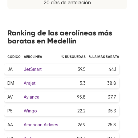
20 días de antelación
Ranking de las aerolíneas más
baratas en Medellín
CÓDIGO
AEROLÍNEA
% BÚSQUEDAS
% LA MÁS BARATA
JA
JetSmart
39.5
44.1
DM
Arajet
5.3
38.8
AV
Avianca
95.8
37.7
P5
Wingo
22.2
35.3
AA
American Airlines
26.9
25.8