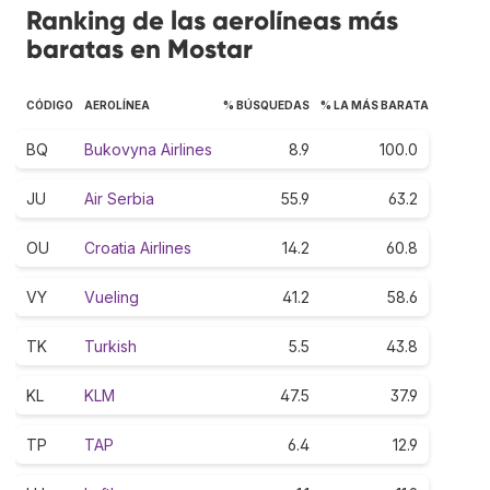
Ranking de las aerolíneas más
baratas en Mostar
CÓDIGO
AEROLÍNEA
% BÚSQUEDAS
% LA MÁS BARATA
BQ
Bukovyna Airlines
8.9
100.0
JU
Air Serbia
55.9
63.2
OU
Croatia Airlines
14.2
60.8
VY
Vueling
41.2
58.6
TK
Turkish
5.5
43.8
KL
KLM
47.5
37.9
TP
TAP
6.4
12.9