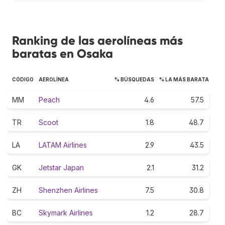
Ranking de las aerolíneas más
baratas en Osaka
CÓDIGO
AEROLÍNEA
% BÚSQUEDAS
% LA MÁS BARATA
MM
Peach
4.6
57.5
TR
Scoot
1.8
48.7
LA
LATAM Airlines
2.9
43.5
GK
Jetstar Japan
2.1
31.2
ZH
Shenzhen Airlines
7.5
30.8
BC
Skymark Airlines
1.2
28.7