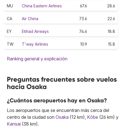
MU
China Eastern Airlines
67.6
28.6
CA
Air China
73.6
22.6
EY
Etihad Airways
74.6
18.8
TW
T'way Airlines
10.9
15.8
Ranking general y explicación
Preguntas frecuentes sobre vuelos
hacia Osaka
¿Cuántos aeropuertos hay en Osaka?
Los aeropuertos que se encuentran más cerca del
centro de la ciudad son
Osaka
(12 km),
Kōbe
(26 km) y
Kansai
(38 km).