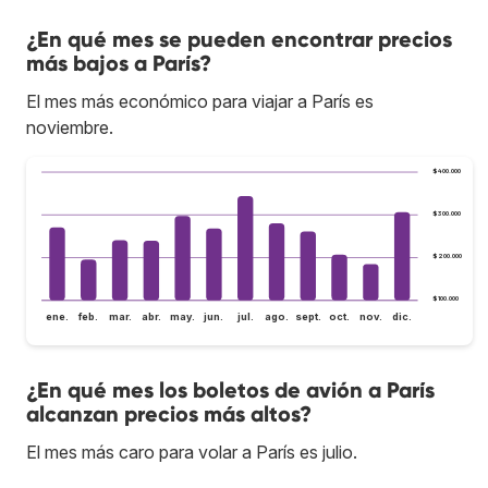
¿En qué mes se pueden encontrar precios
más bajos a París?
El mes más económico para viajar a París es
noviembre.
$400.000
$300.000
$200.000
$100.000
ene.
feb.
mar.
abr.
may.
jun.
jul.
ago.
sept.
oct.
nov.
dic.
¿En qué mes los boletos de avión a París
alcanzan precios más altos?
El mes más caro para volar a París es julio.