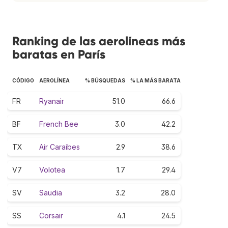
Ranking de las aerolíneas más
baratas en París
CÓDIGO
AEROLÍNEA
% BÚSQUEDAS
% LA MÁS BARATA
FR
Ryanair
51.0
66.6
BF
French Bee
3.0
42.2
TX
Air Caraibes
2.9
38.6
V7
Volotea
1.7
29.4
SV
Saudia
3.2
28.0
SS
Corsair
4.1
24.5