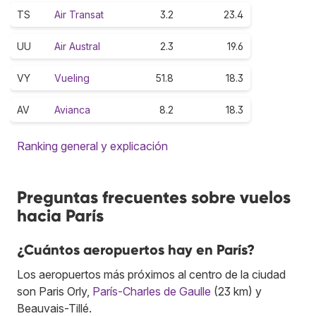
TS
Air Transat
3.2
23.4
UU
Air Austral
2.3
19.6
VY
Vueling
51.8
18.3
AV
Avianca
8.2
18.3
Ranking general y explicación
Preguntas frecuentes sobre vuelos
hacia París
¿Cuántos aeropuertos hay en París?
Los aeropuertos más próximos al centro de la ciudad
son Paris Orly,
París-Charles de Gaulle
(23 km) y
Beauvais-Tillé.