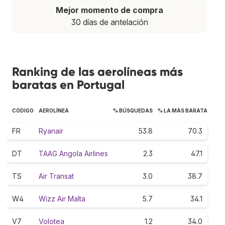
Mejor momento de compra
30 días de antelación
Ranking de las aerolíneas más
baratas en Portugal
CÓDIGO
AEROLÍNEA
% BÚSQUEDAS
% LA MÁS BARATA
FR
Ryanair
53.8
70.3
DT
TAAG Angola Airlines
2.3
47.1
TS
Air Transat
3.0
38.7
W4
Wizz Air Malta
5.7
34.1
V7
Volotea
1.2
34.0