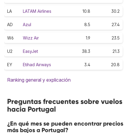
LA
LATAM Airlines
10.8
30.2
AD
Azul
8.5
27.4
W6
Wizz Air
1.9
23.5
U2
EasyJet
38.3
21.3
EY
Etihad Airways
3.4
20.8
Ranking general y explicación
Preguntas frecuentes sobre vuelos
hacia Portugal
¿En qué mes se pueden encontrar precios
más bajos a Portugal?