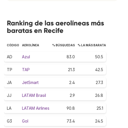
Ranking de las aerolíneas más
baratas en Recife
CÓDIGO
AEROLÍNEA
% BÚSQUEDAS
% LA MÁS BARATA
AD
Azul
83.0
50.5
TP
TAP
21.3
42.5
JA
JetSmart
2.4
27.3
JJ
LATAM Brasil
2.9
26.8
LA
LATAM Airlines
90.8
25.1
G3
Gol
73.4
24.5