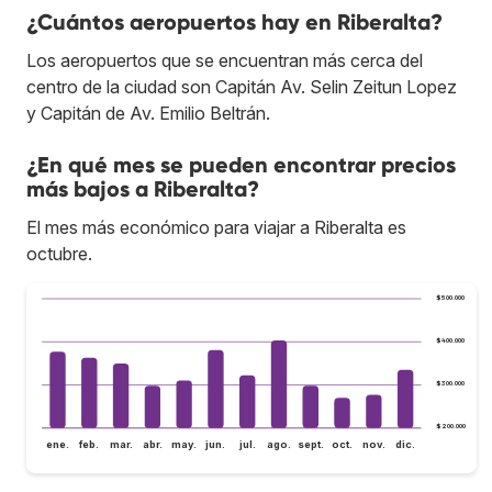
¿Cuántos aeropuertos hay en Riberalta?
Los aeropuertos que se encuentran más cerca del
centro de la ciudad son Capitán Av. Selin Zeitun Lopez
y Capitán de Av. Emilio Beltrán.
¿En qué mes se pueden encontrar precios
más bajos a Riberalta?
El mes más económico para viajar a Riberalta es
octubre.
$500.000
$400.000
$300.000
$200.000
ene.
feb.
mar.
abr.
may.
jun.
jul.
ago.
sept.
oct.
nov.
dic.