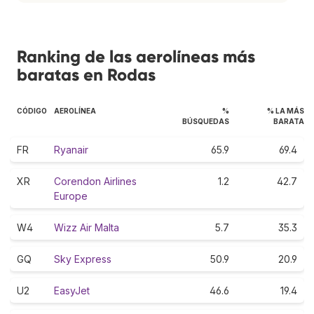
Ranking de las aerolíneas más
baratas en Rodas
CÓDIGO
AEROLÍNEA
%
% LA MÁS
BÚSQUEDAS
BARATA
FR
Ryanair
65.9
69.4
XR
Corendon Airlines
1.2
42.7
Europe
W4
Wizz Air Malta
5.7
35.3
GQ
Sky Express
50.9
20.9
U2
EasyJet
46.6
19.4