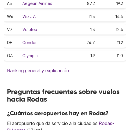
A3
Aegean Airlines
87.2
19.2
W6
Wizz Air
11.3
14.4
V7
Volotea
1.3
12.4
DE
Condor
24.7
11.2
OA
Olympic
1.9
11.0
Ranking general y explicación
Preguntas frecuentes sobre vuelos
hacia Rodas
¿Cuántos aeropuertos hay en Rodas?
El aeropuerto que da servicio a la ciudad es
Rodas-