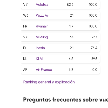
V7
Volotea
82.6
100.0
W6
Wizz Air
2.1
100.0
FR
Ryanair
1.7
100.0
VY
Vueling
7.4
89.7
IB
Iberia
2.1
76.4
KL
KLM
6.8
69.5
AF
Air France
6.8
0.0
Ranking general y explicación
Preguntas frecuentes sobre vu