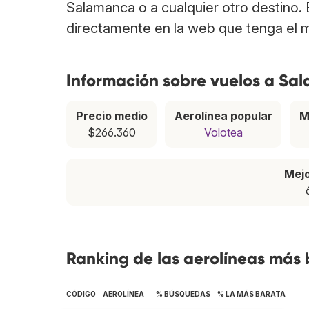
Salamanca o a cualquier otro destino.
directamente en la web que tenga el m
Información sobre vuelos a Sa
Precio medio
Aerolínea popular
M
$266.360
Volotea
Mej
Ranking de las aerolíneas más
CÓDIGO
AEROLÍNEA
% BÚSQUEDAS
% LA MÁS BARATA