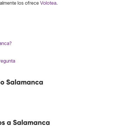
almente los ofrece
Volotea
.
manca?
pregunta
no Salamanca
os a Salamanca