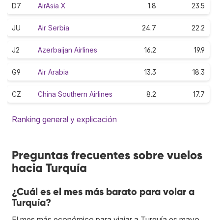
D7
AirAsia X
1.8
23.5
JU
Air Serbia
24.7
22.2
J2
Azerbaijan Airlines
16.2
19.9
G9
Air Arabia
13.3
18.3
CZ
China Southern Airlines
8.2
17.7
Ranking general y explicación
Preguntas frecuentes sobre vuelos
hacia Turquía
¿Cuál es el mes más barato para volar a
Turquía?
El mes más económico para viajar a Turquía es mayo.