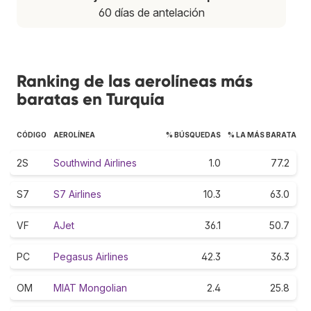
60 días de antelación
Ranking de las aerolíneas más
baratas en Turquía
CÓDIGO
AEROLÍNEA
% BÚSQUEDAS
% LA MÁS BARATA
2S
Southwind Airlines
1.0
77.2
S7
S7 Airlines
10.3
63.0
VF
AJet
36.1
50.7
PC
Pegasus Airlines
42.3
36.3
OM
MIAT Mongolian
2.4
25.8