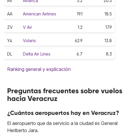
AV
Avianca
3.2
20.3
AA
American Airlines
19.1
18.5
ZV
V Air
1.2
17.9
Y4
Volaris
62.9
13.8
DL
Delta Air Lines
6.7
8.3
Ranking general y explicación
Preguntas frecuentes sobre vuelos
hacia Veracruz
¿Cuántos aeropuertos hay en Veracruz?
El aeropuerto que da servicio a la ciudad es General
Heriberto Jara.