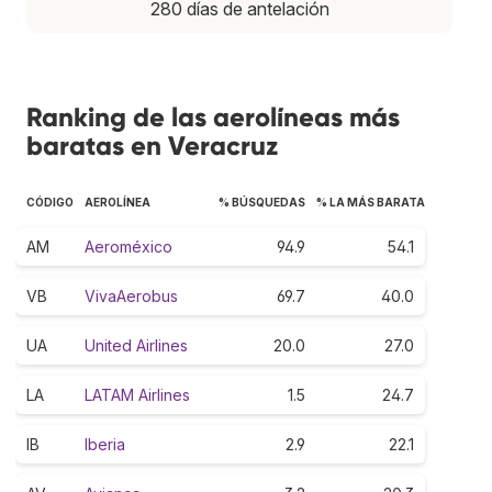
280 días de antelación
Ranking de las aerolíneas más
baratas en Veracruz
CÓDIGO
AEROLÍNEA
% BÚSQUEDAS
% LA MÁS BARATA
AM
Aeroméxico
94.9
54.1
VB
VivaAerobus
69.7
40.0
UA
United Airlines
20.0
27.0
LA
LATAM Airlines
1.5
24.7
IB
Iberia
2.9
22.1