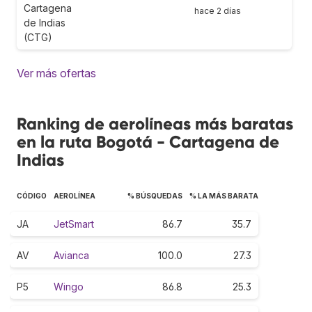
Cartagena
hace 2 días
de Indias
(CTG)
Ver más ofertas
Ranking de aerolíneas más baratas
en la ruta Bogotá - Cartagena de
Indias
CÓDIGO
AEROLÍNEA
% BÚSQUEDAS
% LA MÁS BARATA
JA
JetSmart
86.7
35.7
AV
Avianca
100.0
27.3
P5
Wingo
86.8
25.3