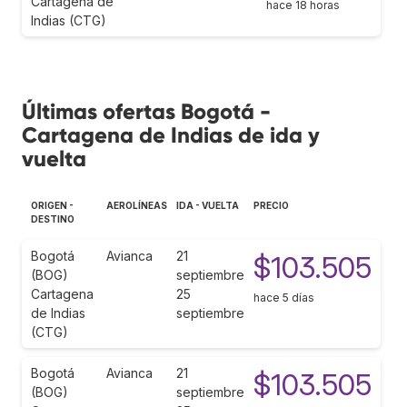
Cartagena de
hace 18 horas
Indias (CTG)
Últimas ofertas Bogotá -
Cartagena de Indias de ida y
vuelta
ORIGEN -
AEROLÍNEAS
IDA - VUELTA
PRECIO
DESTINO
Bogotá
Avianca
21
$103.505
(BOG)
septiembre
Cartagena
25
hace 5 días
de Indias
septiembre
(CTG)
Bogotá
Avianca
21
$103.505
(BOG)
septiembre