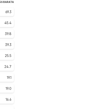
ÁS BARATA
69.3
45.4
39.8
39.3
25.5
24.7
19.1
19.0
16.6