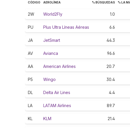
CÓDIGO
AEROLÍNEA
% BÚSQUEDAS
% LA M
2W
World2Fly
1.0
PU
Plus Ultra Líneas Aéreas
6.6
JA
JetSmart
44.3
AV
Avianca
96.6
AA
American Airlines
20.7
P5
Wingo
30.4
DL
Delta Air Lines
4.4
LA
LATAM Airlines
89.7
KL
KLM
21.4