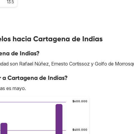
13.5
elos hacia Cartagena de Indias
ena de Indias?
udad son Rafael Núñez, Ernesto Cortissoz y Golfo de Morrosqui
r a Cartagena de Indias?
ias es mayo.
$600.000
$400.000