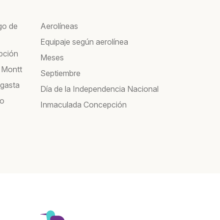
go de
Aerolíneas
Equipaje según aerolínea
pción
Meses
 Montt
Septiembre
agasta
Día de la Independencia Nacional
co
Inmaculada Concepción