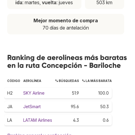
ida
: martes,
vuelta
: jueves
503 km
Mejor momento de compra
70 días de antelación
Ranking de aerolíneas más baratas
en la ruta Concepción - Bariloche
CÓDIGO
AEROLÍNEA
% BÚSQUEDAS
% LA MÁS BARATA
H2
SKY Airline
51.9
100.0
JA
JetSmart
95.6
50.3
LA
LATAM Airlines
4.3
0.6