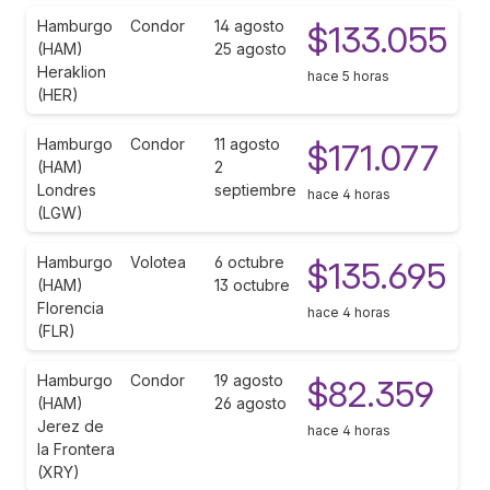
Hamburgo
Condor
14 agosto
$133.055
(HAM)
25 agosto
Heraklion
hace 5 horas
(HER)
Hamburgo
Condor
11 agosto
$171.077
(HAM)
2
Londres
septiembre
hace 4 horas
(LGW)
Hamburgo
Volotea
6 octubre
$135.695
(HAM)
13 octubre
Florencia
hace 4 horas
(FLR)
Hamburgo
Condor
19 agosto
$82.359
(HAM)
26 agosto
Jerez de
hace 4 horas
la Frontera
(XRY)