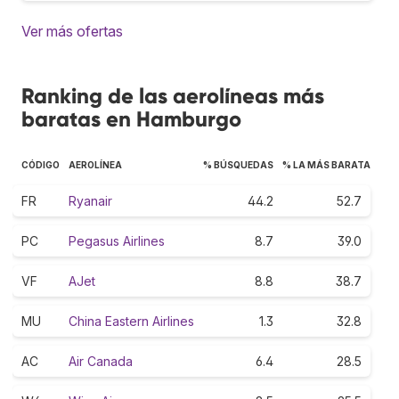
Ver más ofertas
Ranking de las aerolíneas más
baratas en Hamburgo
CÓDIGO
AEROLÍNEA
% BÚSQUEDAS
% LA MÁS BARATA
FR
Ryanair
44.2
52.7
PC
Pegasus Airlines
8.7
39.0
VF
AJet
8.8
38.7
MU
China Eastern Airlines
1.3
32.8
AC
Air Canada
6.4
28.5