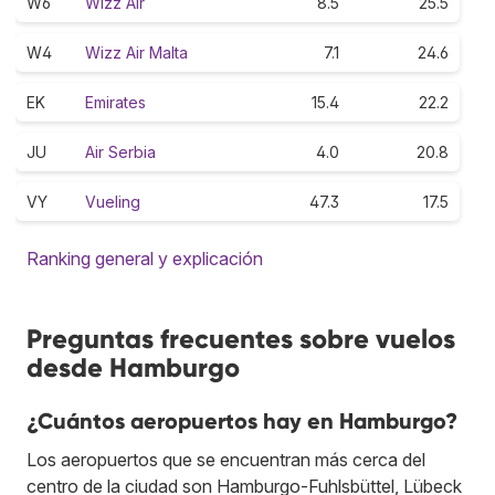
W6
Wizz Air
8.5
25.5
W4
Wizz Air Malta
7.1
24.6
EK
Emirates
15.4
22.2
JU
Air Serbia
4.0
20.8
VY
Vueling
47.3
17.5
Ranking general y explicación
Preguntas frecuentes sobre vuelos
desde Hamburgo
¿Cuántos aeropuertos hay en Hamburgo?
Los aeropuertos que se encuentran más cerca del
centro de la ciudad son Hamburgo-Fuhlsbüttel, Lübeck