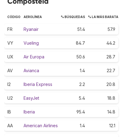
Compostela
CÓDIGO
AEROLÍNEA
% BÚSQUEDAS
% LA MÁS BARATA
FR
Ryanair
51.4
57.9
VY
Vueling
84.7
44.2
UX
Air Europa
50.6
28.7
AV
Avianca
1.4
22.7
I2
Iberia Express
2.2
20.8
U2
EasyJet
5.4
18.8
IB
Iberia
95.4
14.8
AA
American Airlines
1.4
12.1