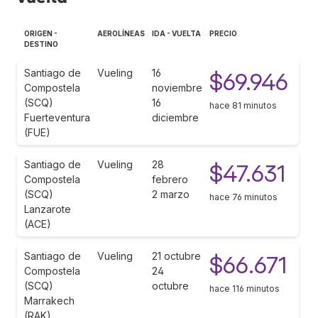
ORIGEN -
AEROLÍNEAS
IDA - VUELTA
PRECIO
DESTINO
Santiago de
Vueling
16
$69.946
Compostela
noviembre
(SCQ)
16
hace 81 minutos
Fuerteventura
diciembre
(FUE)
Santiago de
Vueling
28
$47.631
Compostela
febrero
(SCQ)
2 marzo
hace 76 minutos
Lanzarote
(ACE)
Santiago de
Vueling
21 octubre
$66.671
Compostela
24
(SCQ)
octubre
hace 116 minutos
Marrakech
(RAK)