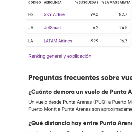
CÓDIGO
AEROLÍNEA
% BÚSQUEDAS
% LA MÁS BARATA
H2
SKY Airline
99.0
82.7
JA
JetSmart
6.2
24.5
LA
LATAM Airlines
99.9
16.7
Ranking general y explicación
Preguntas frecuentes sobre vue
¿Cuánto demora un vuelo de Punta A
Un vuelo desde Punta Arenas (PUQ) a Puerto Mont
Puerto Montt a Punta Arenas son aproximadamen
¿Qué distancia hay entre Punta Aren