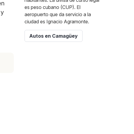
habitantes. La divisa de curso legal
en
es peso cubano (CUP). El
 y
aeropuerto que da servicio a la
ciudad es Ignacio Agramonte.
Autos en Camagüey