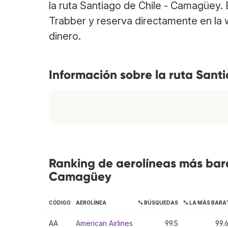
la ruta Santiago de Chile - Camagüey.
Trabber y reserva directamente en la 
dinero.
Información sobre la ruta San
Ranking de aerolíneas más bara
Camagüey
CÓDIGO
AEROLÍNEA
% BÚSQUEDAS
% LA MÁS BARA
AA
American Airlines
99.5
99.