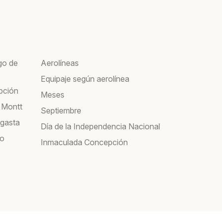
go de
Aerolíneas
Equipaje según aerolínea
pción
Meses
 Montt
Septiembre
agasta
Día de la Independencia Nacional
co
Inmaculada Concepción