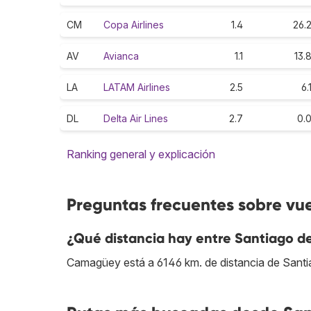
CM
Copa Airlines
1.4
26.
AV
Avianca
1.1
13.
LA
LATAM Airlines
2.5
6.
DL
Delta Air Lines
2.7
0.
Ranking general y explicación
Preguntas frecuentes sobre vu
¿Qué distancia hay entre Santiago d
Camagüey está a 6146 km. de distancia de Santia