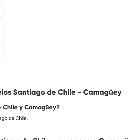
2
8
1
0
elos Santiago de Chile - Camagüey
e Chile y Camagüey?
go de Chile.