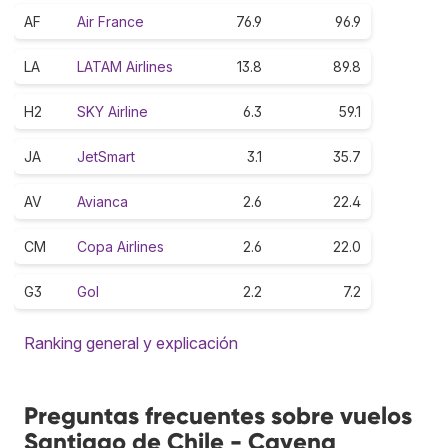
AF
Air France
76.9
96.9
LA
LATAM Airlines
13.8
89.8
H2
SKY Airline
6.3
59.1
JA
JetSmart
3.1
35.7
AV
Avianca
2.6
22.4
CM
Copa Airlines
2.6
22.0
G3
Gol
2.2
7.2
Ranking general y explicación
Preguntas frecuentes sobre vuelos
Santiago de Chile - Cayena