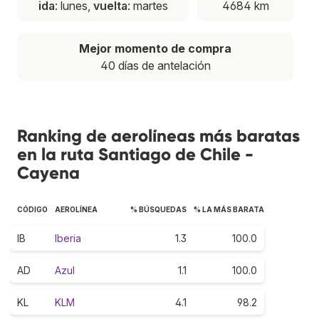
ida
: lunes,
vuelta
: martes
4684 km
Mejor momento de compra
40 días de antelación
Ranking de aerolíneas más baratas
en la ruta Santiago de Chile -
Cayena
CÓDIGO
AEROLÍNEA
% BÚSQUEDAS
% LA MÁS BARATA
IB
Iberia
1.3
100.0
AD
Azul
1.1
100.0
KL
KLM
4.1
98.2