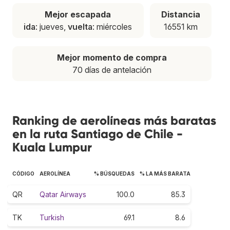
Mejor escapada
Distancia
ida
: jueves,
vuelta
: miércoles
16551 km
Mejor momento de compra
70 días de antelación
Ranking de aerolíneas más baratas
en la ruta Santiago de Chile -
Kuala Lumpur
CÓDIGO
AEROLÍNEA
% BÚSQUEDAS
% LA MÁS BARATA
QR
Qatar Airways
100.0
85.3
TK
Turkish
69.1
8.6