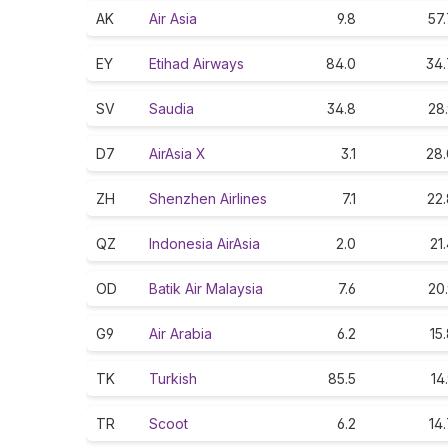
AK
Air Asia
9.8
57
EY
Etihad Airways
84.0
34.
SV
Saudia
34.8
28
D7
AirAsia X
3.1
28.
ZH
Shenzhen Airlines
7.1
22.
QZ
Indonesia AirAsia
2.0
21
OD
Batik Air Malaysia
7.6
20
G9
Air Arabia
6.2
15
TK
Turkish
85.5
14
TR
Scoot
6.2
14