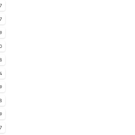
.7
7
.9
0
8
.4
.9
.8
.9
.7