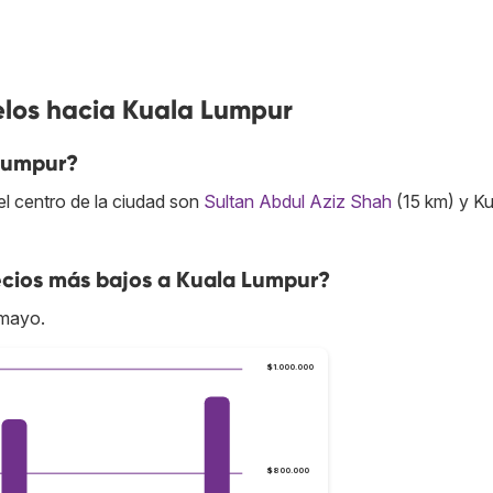
elos hacia Kuala Lumpur
Lumpur?
l centro de la ciudad son
Sultan Abdul Aziz Shah
(15 km) y Ku
cios más bajos a Kuala Lumpur?
 mayo.
$1.000.000
$800.000