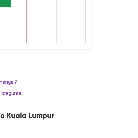
Shangai?
u pregunta
no Kuala Lumpur