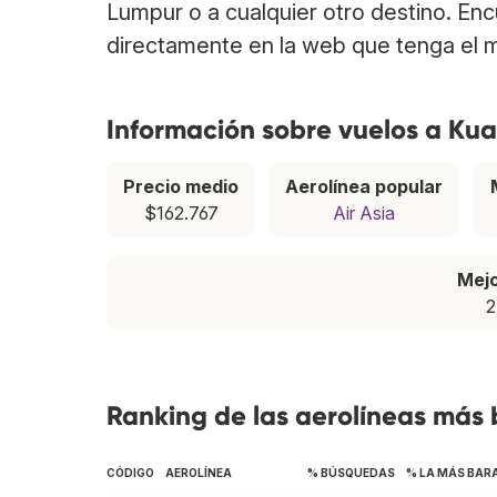
Lumpur o a cualquier otro destino. En
directamente en la web que tenga el m
Información sobre vuelos a Ku
Precio medio
Aerolínea popular
$162.767
Air Asia
Mej
2
Ranking de las aerolíneas más
CÓDIGO
AEROLÍNEA
% BÚSQUEDAS
% LA MÁS BAR