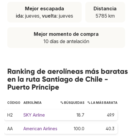
Mejor escapada
Distancia
ida
: jueves,
vuelta
: jueves
5785 km
Mejor momento de compra
10 días de antelación
Ranking de aerolíneas más baratas
en la ruta Santiago de Chile -
Puerto Príncipe
CÓDIGO
AEROLÍNEA
% BÚSQUEDAS
% LA MÁS BARATA
H2
SKY Airline
18.7
49.9
AA
American Airlines
100.0
40.3