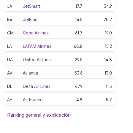
JA
JetSmart
17.7
34.9
B6
JetBlue
14.5
20.2
CM
Copa Airlines
61.7
19.0
LA
LATAM Airlines
68.8
15.2
UA
United Airlines
29.5
14.8
AV
Avianca
53.6
13.0
DL
Delta Air Lines
47.9
11.5
AF
Air France
4.8
5.7
Ranking general y explicación