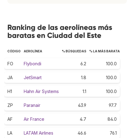
Ranking de las aerolíneas más
baratas en Ciudad del Este
CÓDIGO
AEROLÍNEA
% BÚSQUEDAS
% LA MÁS BARATA
FO
Flybondi
6.2
100.0
JA
JetSmart
1.8
100.0
H1
Hahn Air Systems
1.1
100.0
ZP
Paranair
43.9
97.7
AF
Air France
4.7
84.0
LA
LATAM Airlines
46.6
76.1