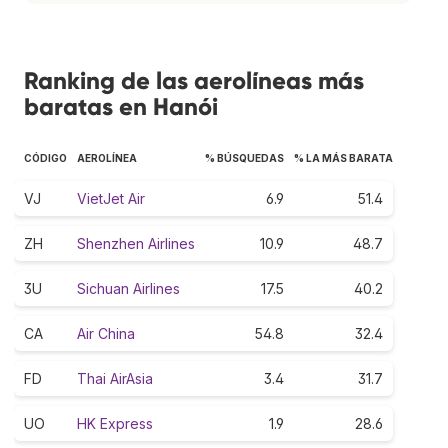
Ranking de las aerolíneas más
baratas en Hanói
CÓDIGO
AEROLÍNEA
% BÚSQUEDAS
% LA MÁS BARATA
VJ
VietJet Air
6.9
51.4
ZH
Shenzhen Airlines
10.9
48.7
3U
Sichuan Airlines
17.5
40.2
CA
Air China
54.8
32.4
FD
Thai AirAsia
3.4
31.7
UO
HK Express
1.9
28.6