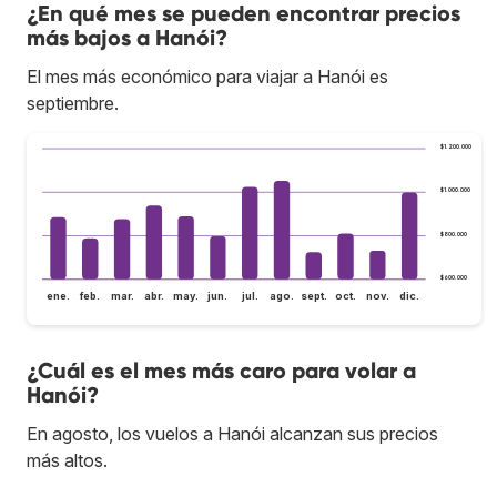
¿En qué mes se pueden encontrar precios
más bajos a Hanói?
El mes más económico para viajar a Hanói es
septiembre.
$1.200.000
$1.000.000
$800.000
$600.000
ene.
feb.
mar.
abr.
may.
jun.
jul.
ago.
sept.
oct.
nov.
dic.
¿Cuál es el mes más caro para volar a
Hanói?
En agosto, los vuelos a Hanói alcanzan sus precios
más altos.