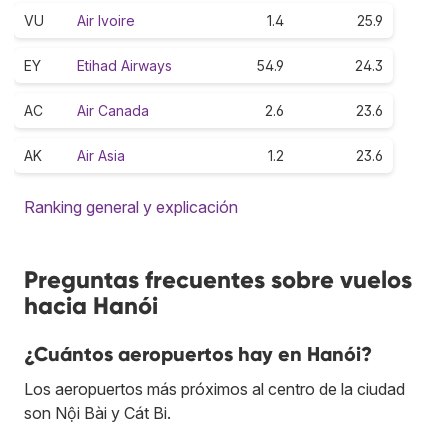
VU
Air Ivoire
1.4
25.9
EY
Etihad Airways
54.9
24.3
AC
Air Canada
2.6
23.6
AK
Air Asia
1.2
23.6
Ranking general y explicación
Preguntas frecuentes sobre vuelos
hacia Hanói
¿Cuántos aeropuertos hay en Hanói?
Los aeropuertos más próximos al centro de la ciudad
son Nội Bài y Cát Bi.